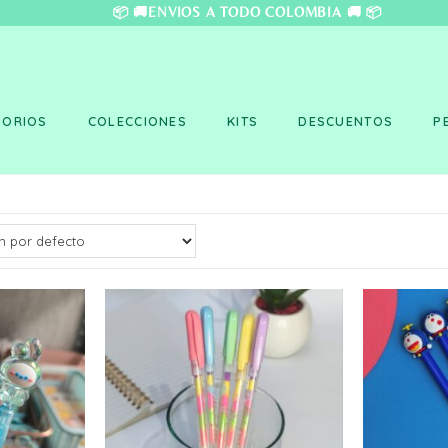
❤️ 📦 🚚ENVÍOS A TO
SORIOS
COLECCIONES
KITS
DESCUENTOS
P