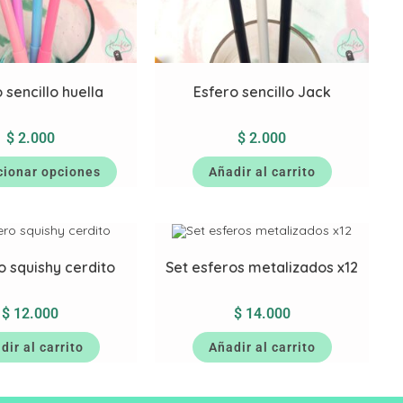
 sencillo huella
Esfero sencillo Jack
$
2.000
$
2.000
cionar opciones
Añadir al carrito
o squishy cerdito
Set esferos metalizados x12
$
12.000
$
14.000
dir al carrito
Añadir al carrito