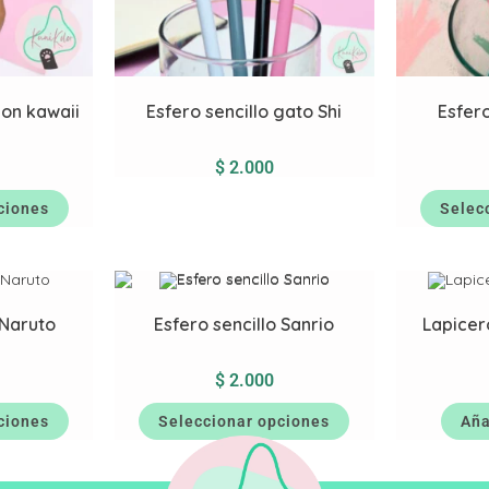
on kawaii
Esfero sencillo gato Shi
Esfero
$
2.000
ciones
Selec
 Naruto
Esfero sencillo Sanrio
Lapicer
$
2.000
ciones
Seleccionar opciones
Aña