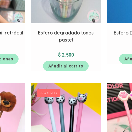
i retráctil
Esfero degradado tonos
Esfero 
pastel
$
2.500
ciones
Aña
Añadir al carrito
AGOTADO