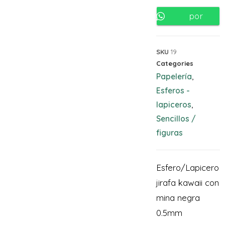
por
Whatsapp
SKU
19
Categories
Papelería
,
Esferos -
lapiceros
,
Sencillos /
figuras
Esfero/Lapicero
jirafa kawaii con
mina negra
0.5mm