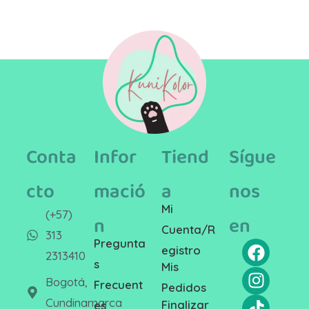
Conta
Infor
Tiend
Sígue
cto
mació
a
nos
Mi
(+57)
n
en
Cuenta/R
313
Pregunta
egistro
2313410
s
Mis
Bogotá,
Frecuent
Pedidos
Cundinamarca
Finalizar
es