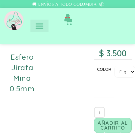
🚚 ENVÍOS A TODO COLOMBIA 📦
0
$
3.500
Esfero
Jirafa
COLOR
Mina
0.5mm
AÑADIR AL
CARRITO
Comunicate