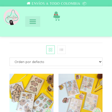
🚚 ENVÍOS A TODO COLOMBIA 📦
0