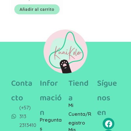
Añadir al carrito
Conta
Infor
Tiend
Sígue
cto
mació
a
nos
Mi
(+57)
n
en
Cuenta/R
313
Pregunta
egistro
2313410
s
Mis