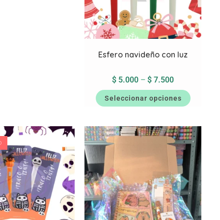
Esfero navideño con luz
$
5.000
–
$
7.500
Seleccionar opciones
O