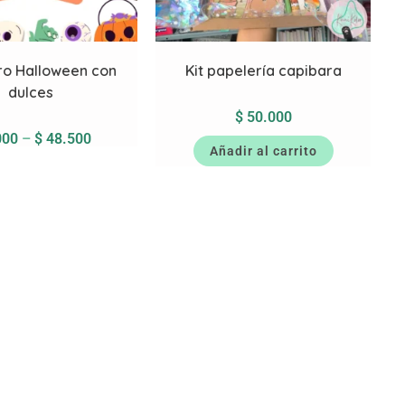
ero Halloween con
Kit papelería capibara
dulces
$
50.000
000
–
$
48.500
Añadir al carrito