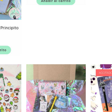
Añadir al carrito
 Principito
rito
AGOTAD