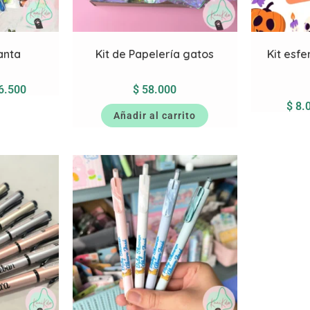
santa
Kit de Papelería gatos
Kit esf
6.500
$
58.000
$
8.
Añadir al carrito