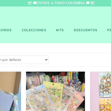
❤️ 📦 🚚ENVÍOS A TO
SORIOS
COLECCIONES
KITS
DESCUENTOS
P