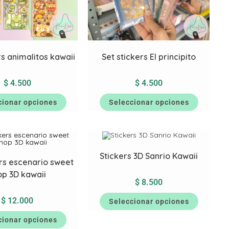
rs animalitos kawaii
Set stickers El principito
$
4.500
$
4.500
cionar opciones
Seleccionar opciones
Stickers 3D Sanrio Kawaii
ers escenario sweet
op 3D kawaii
$
8.500
$
12.000
Seleccionar opciones
cionar opciones