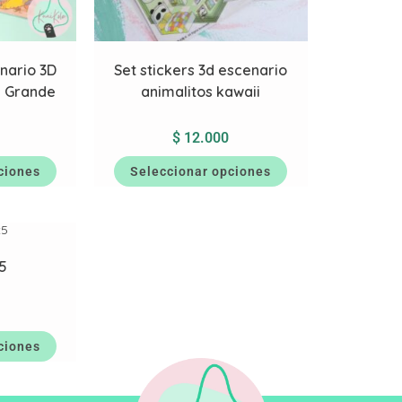
enario 3D
Set stickers 3d escenario
s Grande
animalitos kawaii
$
12.000
ciones
Seleccionar opciones
x5
ciones