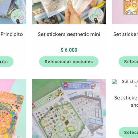
 Principito
Set stickers aesthetic mini
Set sticke
$
6.000
rito
Seleccionar opciones
Selec
Set stick
sh
Selec