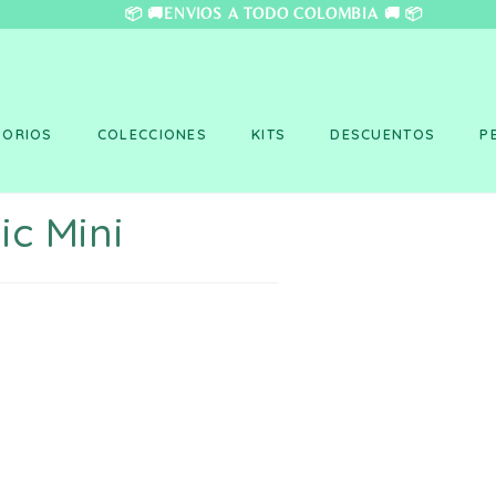
❤️ 📦 🚚ENVÍOS A TO
SORIOS
COLECCIONES
KITS
DESCUENTOS
P
ic Mini