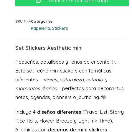
Comunicate por Whatsapp
SKU
N/A
Categories
Papelería
Stickers
,
Set Stickers Aesthetic mini
Pequeños, detallados y llenos de encanto ✨.
Este set reúne mini stickers con temáticas
diferentes —
viajes, naturaleza, estudio y
momentos diarios
— perfectos para decorar tus
notas, agendas, planners o journaling. 🩷
Incluye
4 diseños diferentes
(Travel List, Starry
Rice Rolls, Flower Breeze y Light Ink Time).
6 láminas con
decenas de mini stickers