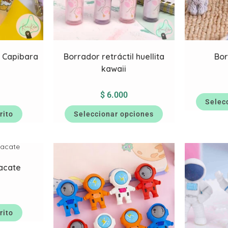
l Capibara
Borrador retráctil huellita
Bor
kawaii
$
6.000
Selec
rito
Seleccionar opciones
acate
rito