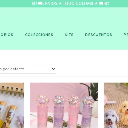
❤️ 📦 🚚ENVÍOS A TO
SORIOS
COLECCIONES
KITS
DESCUENTOS
P