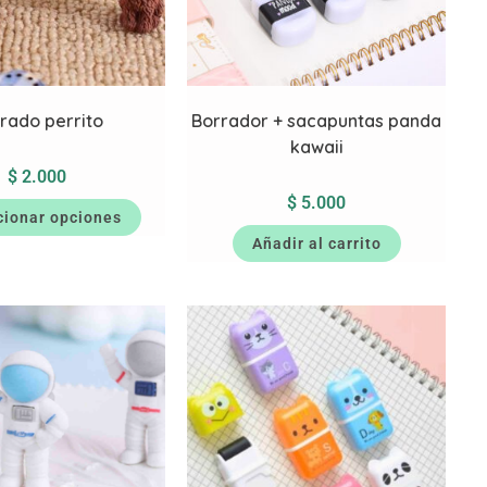
rado perrito
Borrador + sacapuntas panda
kawaii
$
2.000
$
5.000
cionar opciones
Añadir al carrito