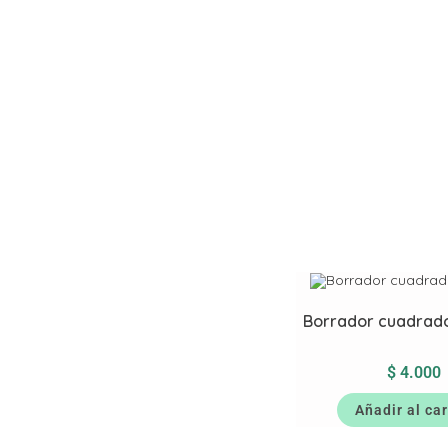
Borrador cuadrado
$
4.000
Añadir al car