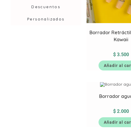
Descuentos
Personalizados
Borrador Retrácti
Kawaii
$
3.500
Añadir al car
Borrador agu
$
2.000
Añadir al car