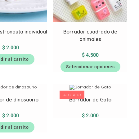
stronauta individual
Borrador cuadrado de
animales
$
2.000
$
4.500
dir al carrito
Seleccionar opciones
AGOTADO
or de dinosaurio
Borrador de Gato
$
2.000
$
2.000
dir al carrito