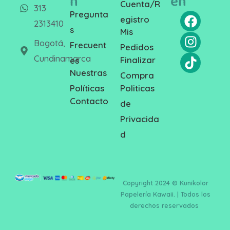
n
en
Cuenta/R
313
Pregunta
egistro
2313410
s
Mis
Bogotá,
Frecuent
Pedidos
Cundinamarca
Finalizar
es
Nuestras
Compra
Politicas
Políticas
Contacto
de
Privacida
d
Copyright 2024 © Kunikolor
Papelería Kawaii. | Todos los
derechos reservados