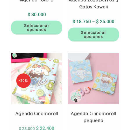
Gatos Kawaii
$
30.000
$
18.750
–
$
25.000
Seleccionar
opciones
Seleccionar
opciones
-20%
Agenda Cinamoroll
Agenda Cinnamoroll
pequeña
$
22.400
$
28.000