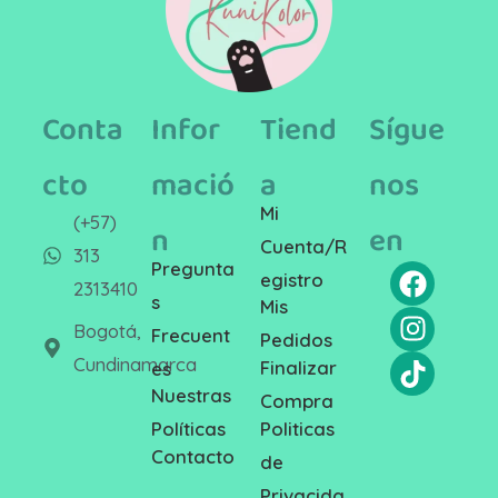
Conta
Infor
Tiend
Sígue
cto
mació
a
nos
Mi
(+57)
n
en
Cuenta/R
313
Pregunta
egistro
2313410
s
Mis
Bogotá,
Frecuent
Pedidos
Cundinamarca
Finalizar
es
Nuestras
Compra
Politicas
Políticas
Contacto
de
Privacida