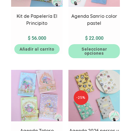
Kit de Papelería El
Agenda Sanrio color
Principito
pastel
$
56.000
$
22.000
Añadir al carrito
Seleccionar
opciones
-25%
Agenda Totoro
Agenda 2026 perros y