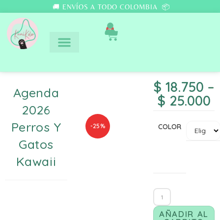
🚚 ENVÍOS A TODO COLOMBIA 📦
0
$
18.750
–
Agenda
$
25.000
2026
Perros Y
-25%
COLOR
Gatos
Kawaii
AÑADIR AL