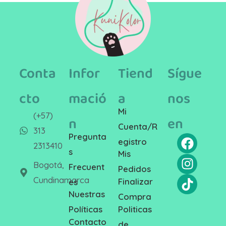
Conta
Infor
Tiend
Sígue
cto
mació
a
nos
Mi
(+57)
n
en
Cuenta/R
313
Pregunta
egistro
2313410
s
Mis
Bogotá,
Frecuent
Pedidos
Cundinamarca
Finalizar
es
Nuestras
Compra
Politicas
Políticas
Contacto
de