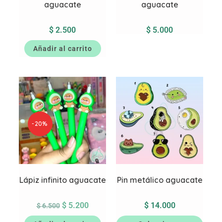
aguacate
aguacate
$
2.500
$
5.000
Añadir al carrito
-20%
Lápiz infinito aguacate
Pin metálico aguacate
$
5.200
$
14.000
$
6.500