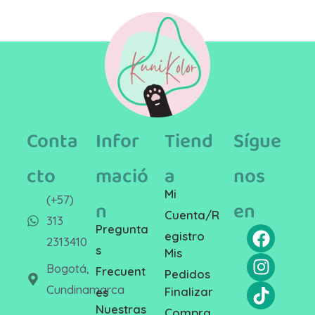
Conta
Infor
Tiend
Sígue
cto
mació
a
nos
Mi
(+57)
n
en
Cuenta/R
313
Pregunta
egistro
2313410
s
Mis
Bogotá,
Frecuent
Pedidos
Cundinamarca
Finalizar
es
Nuestras
Compra