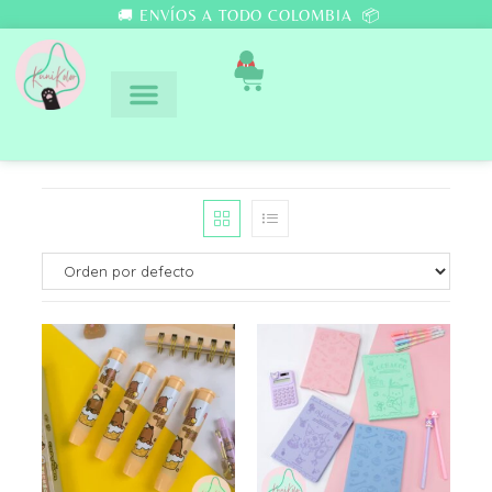
🚚 ENVÍOS A TODO COLOMBIA 📦
0