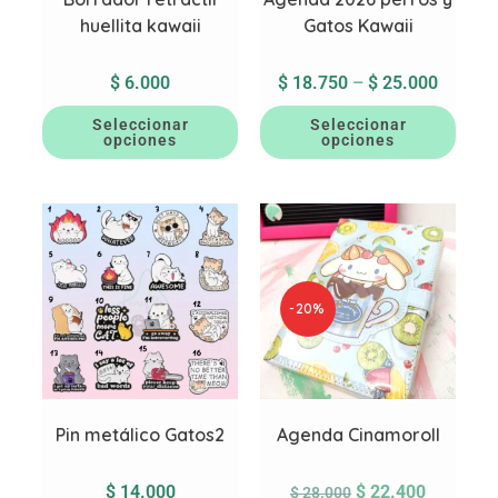
huellita kawaii
Gatos Kawaii
$
6.000
$
18.750
–
$
25.000
Seleccionar
Seleccionar
opciones
opciones
-20%
Pin metálico Gatos2
Agenda Cinamoroll
$
14.000
$
22.400
$
28.000