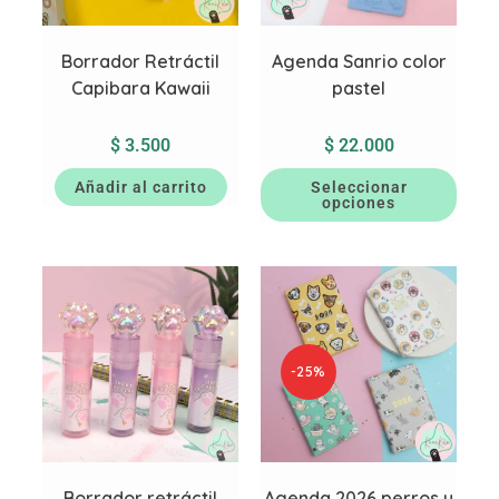
Borrador Retráctil
Agenda Sanrio color
Capibara Kawaii
pastel
$
3.500
$
22.000
Añadir al carrito
Seleccionar
opciones
-25%
Borrador retráctil
Agenda 2026 perros y