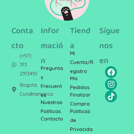
Conta
Infor
Tiend
Sígue
cto
mació
a
nos
Mi
(+57)
n
en
Cuenta/R
313
Pregunta
egistro
2313410
s
Mis
Bogotá,
Frecuent
Pedidos
Cundinamarca
Finalizar
es
Nuestras
Compra
Politicas
Políticas
Contacto
de
Privacida