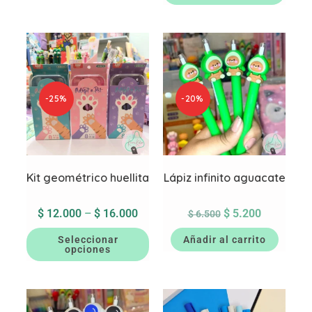
-25%
-20%
Kit geométrico huellita
Lápiz infinito aguacate
$
12.000
–
$
16.000
$
5.200
$
6.500
Seleccionar
Añadir al carrito
opciones