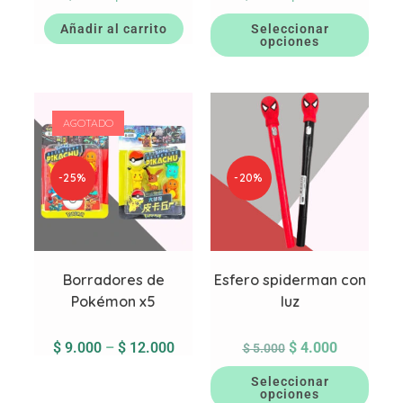
Añadir al carrito
Seleccionar
opciones
AGOTADO
-25%
-20%
Borradores de
Esfero spiderman con
Pokémon x5
luz
$
9.000
–
$
12.000
$
4.000
$
5.000
Seleccionar
opciones