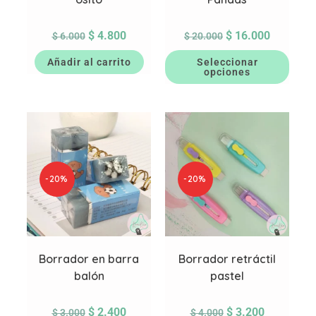
$
4.800
$
16.000
$
6.000
$
20.000
Añadir al carrito
Seleccionar
opciones
-20%
-20%
Borrador en barra
Borrador retráctil
balón
pastel
$
2.400
$
3.200
$
3.000
$
4.000