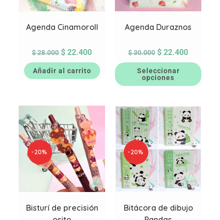
Agenda Cinamoroll
Agenda Duraznos
$
22.400
$
22.400
$
28.000
$
30.000
Añadir al carrito
Seleccionar
opciones
-20%
-20%
Bisturí de precisión
Bitácora de dibujo
osito
Pandas