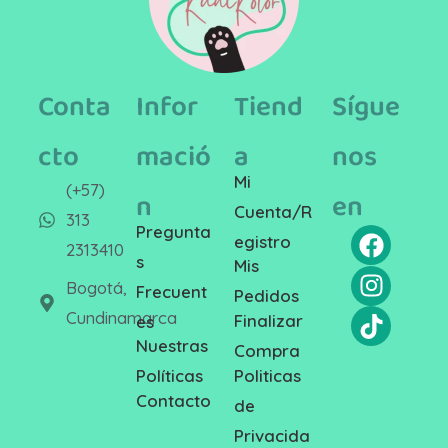
Conta
Infor
Tiend
Sígue
cto
mació
a
nos
Mi
(+57)
n
en
Cuenta/R
313
Pregunta
egistro
2313410
s
Mis
Bogotá,
Frecuent
Pedidos
Cundinamarca
Finalizar
es
Nuestras
Compra
Politicas
Políticas
Contacto
de
Privacida