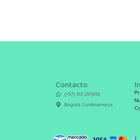
Contacto
I
Pr
(+57) 313 2313410
Nu
Bogotá, Cundinamarca
C