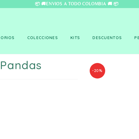
❤️ 📦 🚚ENVÍOS A TO
SORIOS
COLECCIONES
KITS
DESCUENTOS
P
 Pandas
-20%