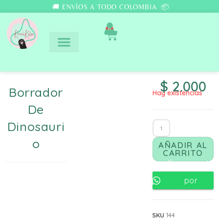
🚚 ENVÍOS A TODO COLOMBIA 📦
0
$
2.000
Borrador
Hay existencias
De
Dinosauri
O
AÑADIR AL
CARRITO
Comunicate
por
Whatsapp
SKU
144