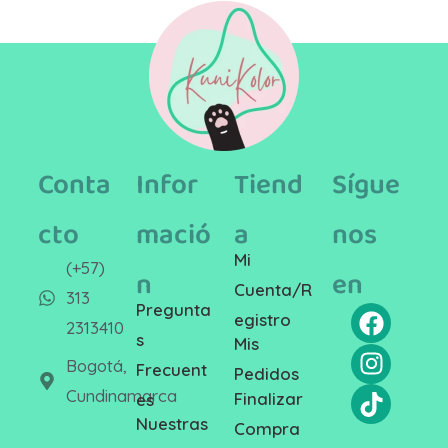
Conta
Infor
Tiend
Sígue
cto
mació
a
nos
Mi
(+57)
n
en
Cuenta/R
313
Pregunta
egistro
2313410
s
Mis
Bogotá,
Frecuent
Pedidos
Cundinamarca
Finalizar
es
Nuestras
Compra