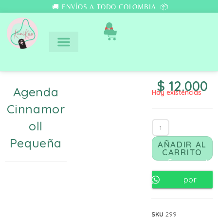
🚚 ENVÍOS A TODO COLOMBIA 📦
0
$
12.000
Agenda
Hay existencias
Cinnamor
Oll
Pequeña
AÑADIR AL
CARRITO
Comunicate
por
Whatsapp
SKU
299