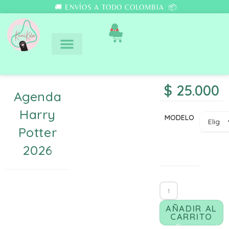
🚚 ENVÍOS A TODO COLOMBIA 📦
0
$
25.000
Agenda
Harry
MODELO
Potter
2026
AÑADIR AL
CARRITO
Comunicate