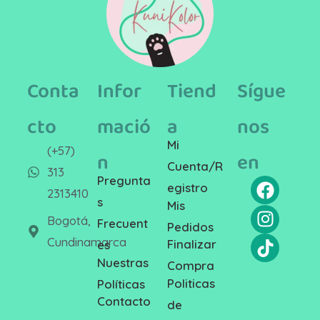
Conta
Infor
Tiend
Sígue
cto
mació
a
nos
Mi
(+57)
n
en
Cuenta/R
313
Pregunta
egistro
2313410
s
Mis
Bogotá,
Frecuent
Pedidos
Cundinamarca
Finalizar
es
Nuestras
Compra
Politicas
Políticas
Contacto
de