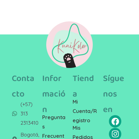
Conta
Infor
Tiend
Sígue
cto
mació
a
nos
Mi
(+57)
n
en
Cuenta/R
313
Pregunta
egistro
2313410
s
Mis
Bogotá,
Frecuent
Pedidos