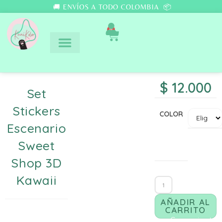
🚚 ENVÍOS A TODO COLOMBIA 📦
0
$
12.000
Set
Stickers
COLOR
Escenario
Sweet
Shop 3D
Kawaii
AÑADIR AL
CARRITO
Comunicate