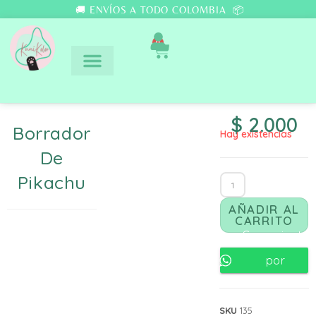
🚚 ENVÍOS A TODO COLOMBIA 📦
0
$
2.000
Borrador
Hay existencias
De
Pikachu
AÑADIR AL
CARRITO
Comunicate
por
Whatsapp
SKU
135