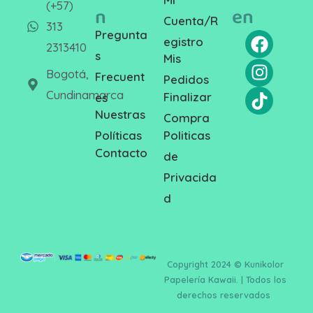
(+57)
n
en
Cuenta/R
313
Pregunta
egistro
2313410
s
Mis
Bogotá,
Frecuent
Pedidos
Cundinamarca
Finalizar
es
Nuestras
Compra
Politicas
Políticas
Contacto
de
Privacida
d
Copyright 2024 © Kunikolor
Papelería Kawaii. | Todos los
derechos reservados