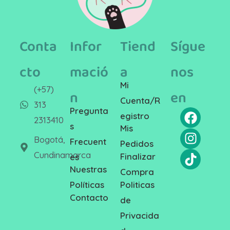
Conta
Infor
Tiend
Sígue
cto
mació
a
nos
Mi
(+57)
n
en
Cuenta/R
313
Pregunta
egistro
2313410
s
Mis
Bogotá,
Frecuent
Pedidos
Cundinamarca
Finalizar
es
Nuestras
Compra
Politicas
Políticas
Contacto
de
Privacida