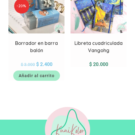
-20%
Borrador en barra
Libreta cuadriculada
balón
Vangohg
$
2.400
$
20.000
$
3.000
Añadir al carrito