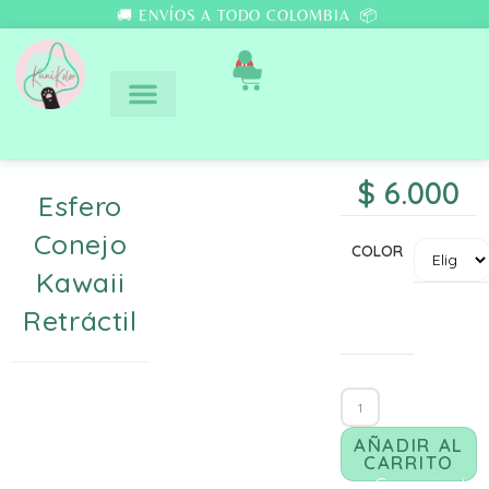
🚚 ENVÍOS A TODO COLOMBIA 📦
0
$
6.000
Esfero
Conejo
COLOR
Kawaii
Retráctil
AÑADIR AL
CARRITO
Comunicate