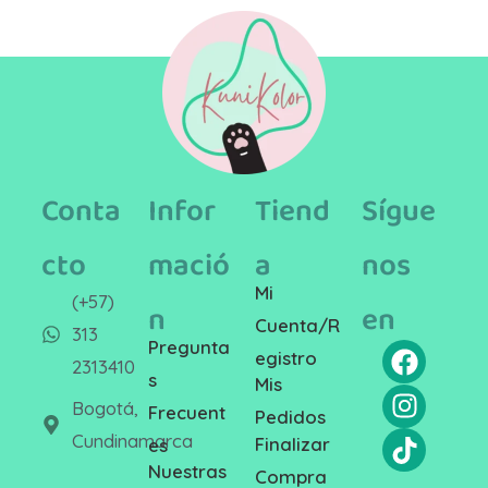
Conta
Infor
Tiend
Sígue
cto
mació
a
nos
Mi
(+57)
n
en
Cuenta/R
313
Pregunta
egistro
2313410
s
Mis
Bogotá,
Frecuent
Pedidos
Cundinamarca
Finalizar
es
Nuestras
Compra