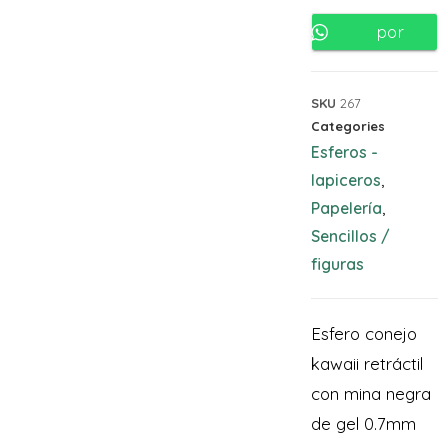
por
Whatsapp
SKU
267
Categories
Esferos -
lapiceros
,
Papelería
,
Sencillos /
figuras
Esfero conejo
kawaii retráctil
con mina negra
de gel 0.7mm