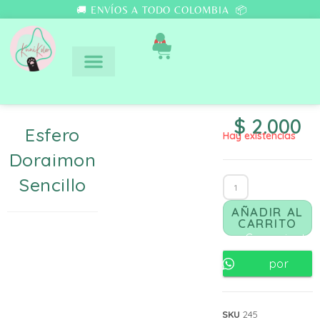
🚚 ENVÍOS A TODO COLOMBIA 📦
0
$
2.000
Esfero
Hay existencias
Doraimon
Sencillo
AÑADIR AL
CARRITO
Comunicate
por
Whatsapp
SKU
245