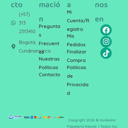
cto
mació
a
nos
Mi
(+57)
n
en
Cuenta/R
313
Pregunta
egistro
2313410
s
Mis
Bogotá,
Frecuent
Pedidos
Cundinamarca
Finalizar
es
Nuestras
Compra
Politicas
Políticas
Contacto
de
Privacida
d
Copyright 2024 © Kunikolor
Papelería Kawaii. | Todos los