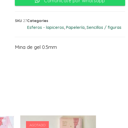
Comunicate por Whatsapp
SKU
27
Categories
Esferos - lapiceros
Papelería
Sencillos / figuras
,
,
Mina de gel 0.5mm
AGOTADO