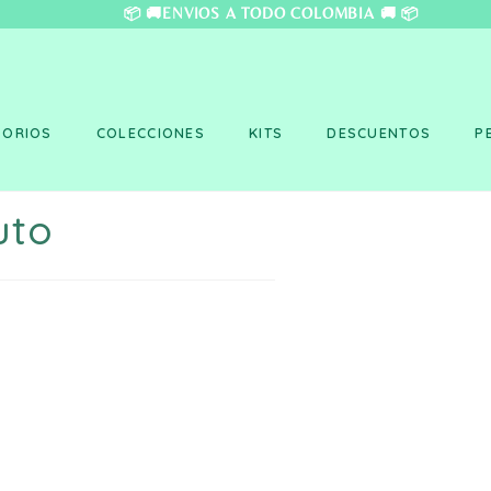
❤️ 📦 🚚ENVÍOS A TO
SORIOS
COLECCIONES
KITS
DESCUENTOS
P
uto