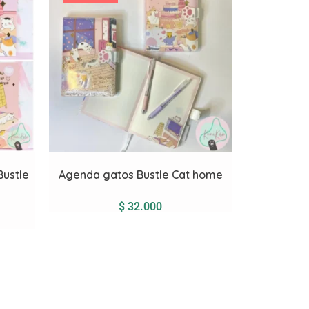
Bustle
Agenda gatos Bustle Cat home
$
32.000