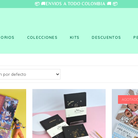
❤️ 📦 🚚ENVÍOS A TO
SORIOS
COLECCIONES
KITS
DESCUENTOS
P
AGOTAD