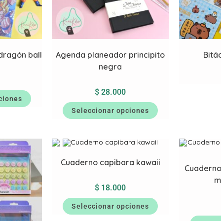
dragón ball
Agenda planeador principito
Bitá
negra
$
28.000
ciones
Seleccionar opciones
Cuaderno capibara kawaii
Cuaderno
m
$
18.000
Seleccionar opciones