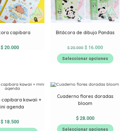
cora capibara
Bitácora de dibujo Pandas
$
20.000
$
16.000
$
20.000
Seleccionar opciones
Cuaderno flores doradas
 capibara kawaii +
bloom
ini agenda
$
28.000
$
18.500
Seleccionar opciones