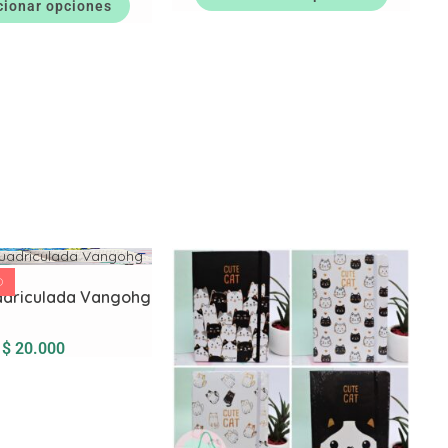
cionar opciones
O
uadriculada Vangohg
$
20.000