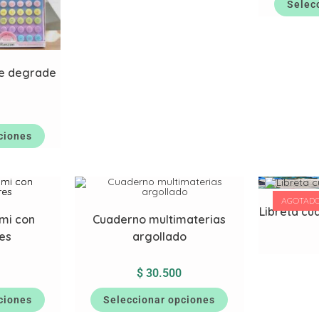
Selec
de degrade
ciones
AGOTAD
Libreta c
mi con
Cuaderno multimaterias
es
argollado
$
30.500
ciones
Seleccionar opciones