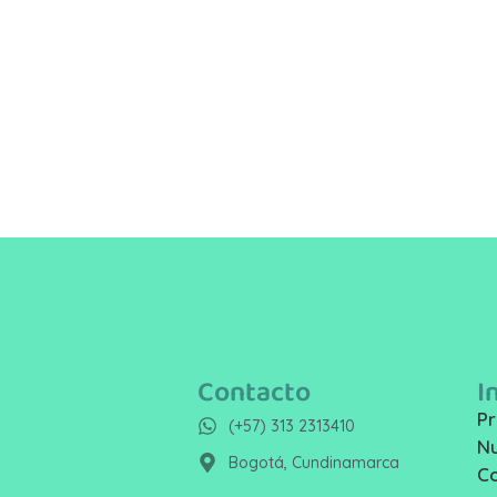
Contacto
I
Pr
(+57) 313 2313410
Nu
Bogotá, Cundinamarca
C