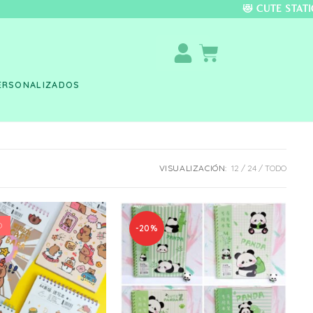
DO COLOMBIA 🚚 📦 
ERSONALIZADOS
VISUALIZACIÓN:
12
24
TODO
O
-20%