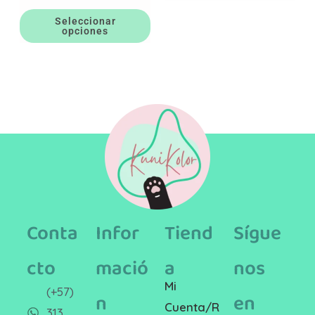
Seleccionar
opciones
Conta
Infor
Tiend
Sígue
cto
mació
a
nos
Mi
(+57)
n
en
Cuenta/R
313