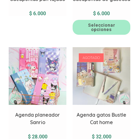
$
6.000
$
6.000
Seleccionar
opciones
AGOTADO
Agenda planeador
Agenda gatos Bustle
Sanrio
Cat home
$
28.000
$
32.000