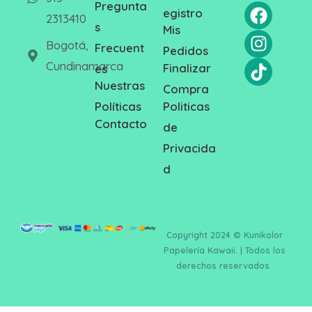
Pregunta
egistro
2313410
s
Mis
Bogotá,
Frecuent
Pedidos
Cundinamarca
Finalizar
es
Nuestras
Compra
Politicas
Políticas
Contacto
de
Privacida
d
Copyright 2024 © Kunikolor
Papelería Kawaii. | Todos los
derechos reservados