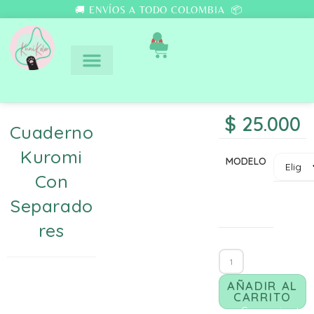
🚚 ENVÍOS A TODO COLOMBIA 📦
0
$
25.000
Cuaderno
Kuromi
MODELO
Con
Separado
Res
AÑADIR AL
CARRITO
Comunicate