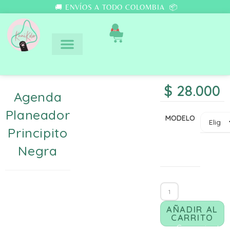
🚚 ENVÍOS A TODO COLOMBIA 📦
0
$
28.000
Agenda
Planeador
MODELO
Principito
Negra
AÑADIR AL
CARRITO
Comunicate