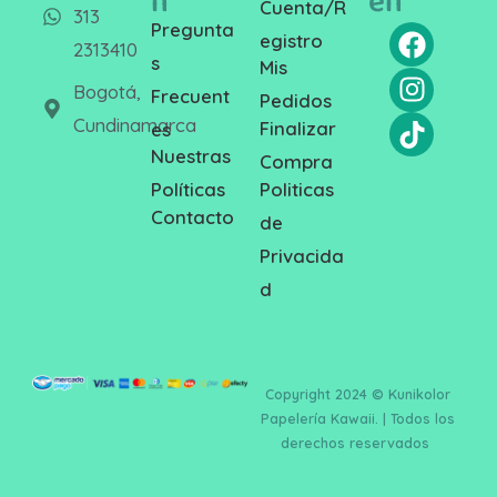
n
en
Cuenta/R
313
Pregunta
egistro
2313410
s
Mis
Bogotá,
Frecuent
Pedidos
Cundinamarca
Finalizar
es
Nuestras
Compra
Politicas
Políticas
Contacto
de
Privacida
d
Copyright 2024 © Kunikolor
Papelería Kawaii. | Todos los
derechos reservados