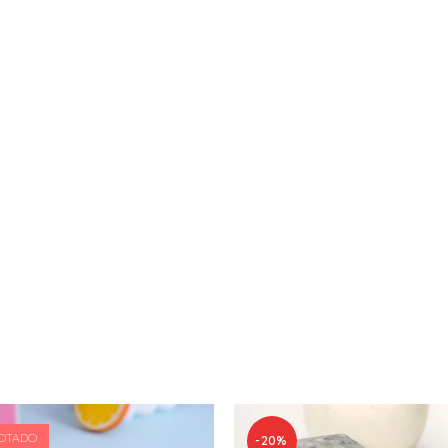
OTADO
-20%