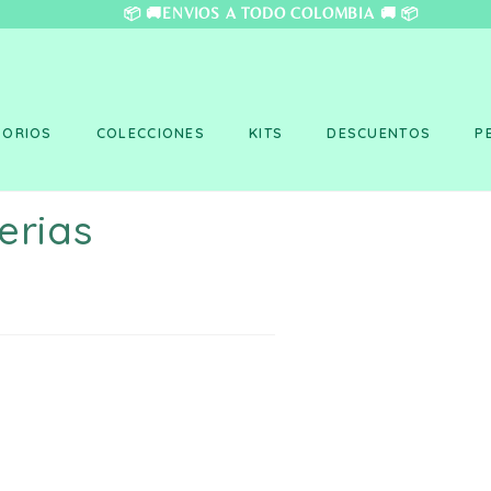
❤️ 📦 🚚ENVÍOS A TO
SORIOS
COLECCIONES
KITS
DESCUENTOS
P
erias