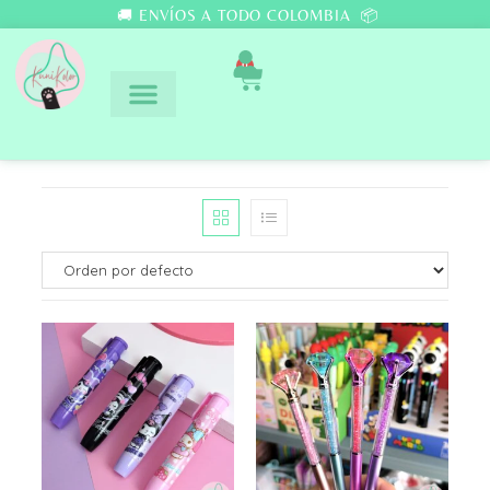
🚚 ENVÍOS A TODO COLOMBIA 📦
0