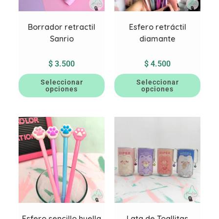
Borrador retractil
Esfero retráctil
Sanrio
diamante
$
3.500
$
4.500
Seleccionar
Seleccionar
opciones
opciones
Esfero sencillo huella
Lata de Toallitas