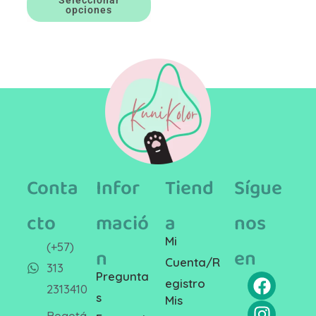
Seleccionar
opciones
Conta
Infor
Tiend
Sígue
cto
mació
a
nos
Mi
(+57)
n
en
Cuenta/R
313
Pregunta
egistro
2313410
s
Mis
Bogotá,