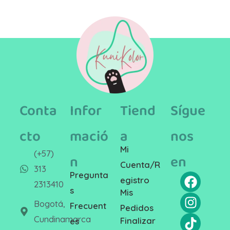
Conta
Infor
Tiend
Sígue
cto
mació
a
nos
Mi
(+57)
n
en
Cuenta/R
313
Pregunta
egistro
2313410
s
Mis
Bogotá,
Frecuent
Pedidos
Cundinamarca
Finalizar
es