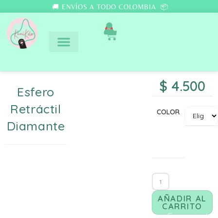
🚚 ENVÍOS A TODO COLOMBIA 📦
0
$
4.500
Esfero
Retráctil
COLOR
Diamante
AÑADIR AL
CARRITO
Comunicate