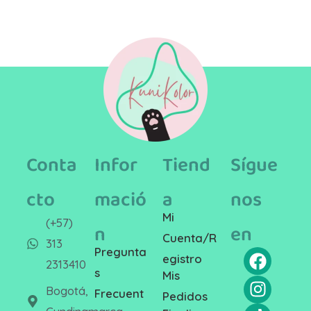
Conta
Infor
Tiend
Sígue
cto
mació
a
nos
Mi
(+57)
n
en
Cuenta/R
313
Pregunta
egistro
2313410
s
Mis
Bogotá,
Frecuent
Pedidos