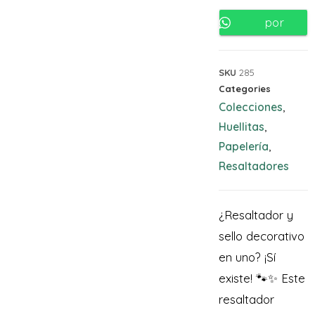
por
Whatsapp
SKU
285
Categories
Colecciones
,
Huellitas
,
Papelería
,
Resaltadores
¿Resaltador y
sello decorativo
en uno? ¡Sí
existe! 🐾✨ Este
resaltador