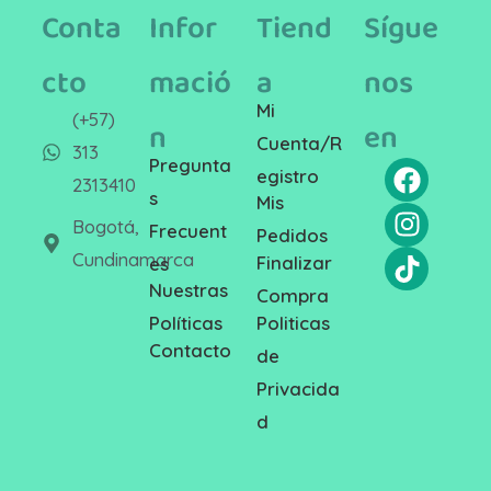
Conta
Infor
Tiend
Sígue
cto
mació
a
nos
Mi
(+57)
n
en
Cuenta/R
313
Pregunta
egistro
2313410
s
Mis
Bogotá,
Frecuent
Pedidos
Cundinamarca
Finalizar
es
Nuestras
Compra
Politicas
Políticas
Contacto
de
Privacida
d