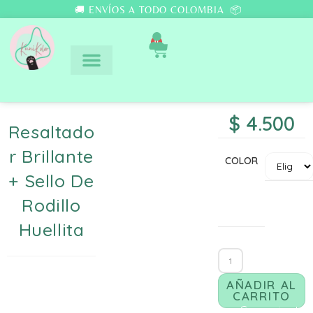
🚚 ENVÍOS A TODO COLOMBIA 📦
0
$
4.500
Resaltado
R Brillante
COLOR
+ Sello De
Rodillo
Huellita
AÑADIR AL
CARRITO
Comunicate