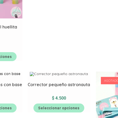
 huellita
ciones
AGOTAD
s con base
Corrector pequeño astronauta
$
4.500
ciones
Seleccionar opciones