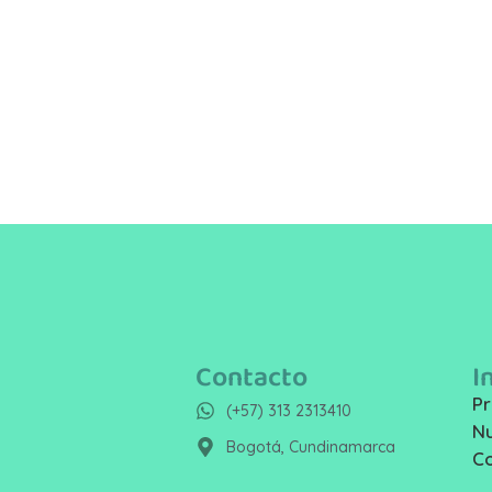
Contacto
I
Pr
(+57) 313 2313410
Nu
Bogotá, Cundinamarca
C