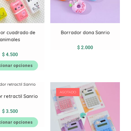
or cuadrado de
Borrador dona Sanrio
animales
$
2.000
$
4.500
cionar opciones
AGOTADO
 retractil Sanrio
$
3.500
cionar opciones