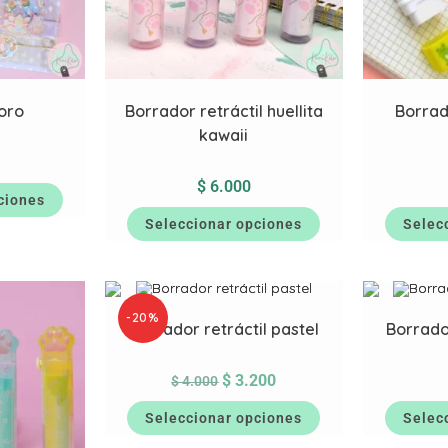
oro
Borrador retráctil huellita
Borrad
kawaii
$
6.000
ciones
Seleccionar opciones
Selec
-20%
Borrador retráctil pastel
Borrador
$
3.200
$
4.000
Seleccionar opciones
Selec