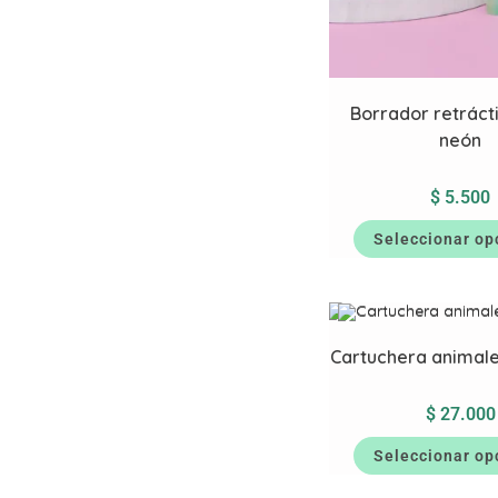
Borrador retráctil
neón
$
5.500
Seleccionar op
Cartuchera animale
$
27.000
Seleccionar op