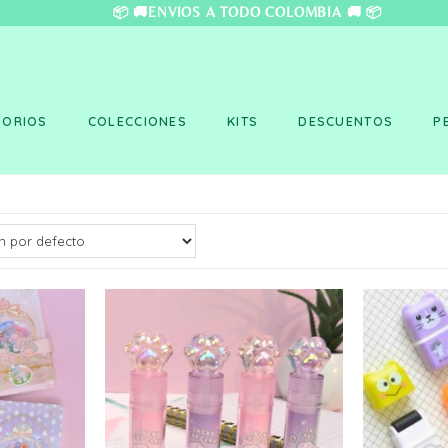
❤️ 📦 🚚ENVÍOS A TO
SORIOS
COLECCIONES
KITS
DESCUENTOS
P