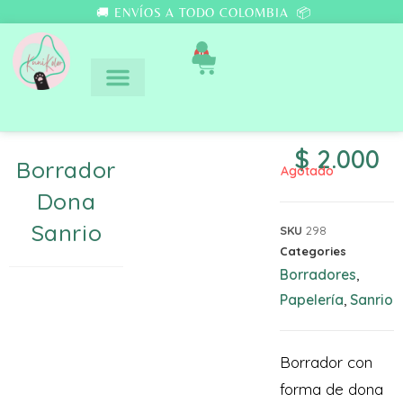
🚚 ENVÍOS A TODO COLOMBIA 📦
0
$
2.000
Borrador
Agotado
Dona
Sanrio
SKU
298
Categories
Borradores
,
Papelería
Sanrio
,
Borrador con
forma de dona