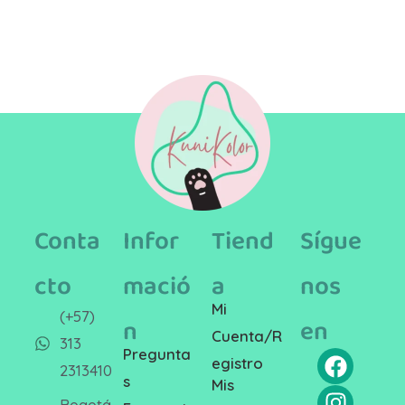
Conta
Infor
Tiend
Sígue
cto
mació
a
nos
Mi
(+57)
n
en
Cuenta/R
313
Pregunta
egistro
2313410
s
Mis
Bogotá,