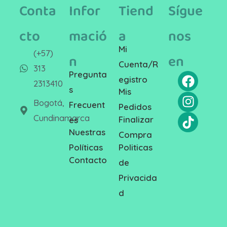
Conta
Infor
Tiend
Sígue
cto
mació
a
nos
Mi
(+57)
n
en
Cuenta/R
313
Pregunta
egistro
2313410
s
Mis
Bogotá,
Frecuent
Pedidos
Cundinamarca
Finalizar
es
Nuestras
Compra
Politicas
Políticas
Contacto
de
Privacida
d