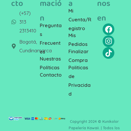
cto
mació
a
nos
Mi
(+57)
n
en
Cuenta/R
313
Pregunta
egistro
2313410
s
Mis
Bogotá,
Frecuent
Pedidos
Cundinamarca
Finalizar
es
Nuestras
Compra
Politicas
Políticas
Contacto
de
Privacida
d
Copyright 2024 © Kunikolor
Papelería Kawaii. | Todos los