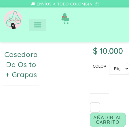
🚚 ENVÍOS A TODO COLOMBIA 📦
0
$
10.000
Cosedora
De Osito
COLOR
+ Grapas
AÑADIR AL
CARRITO
Comunicate