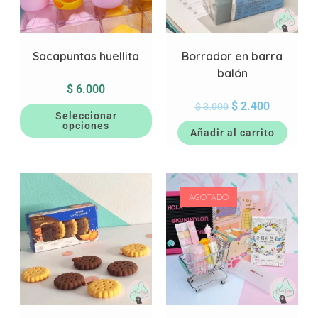
Sacapuntas huellita
Borrador en barra
balón
$
6.000
$
2.400
$
3.000
Seleccionar
opciones
Añadir al carrito
AGOTADO