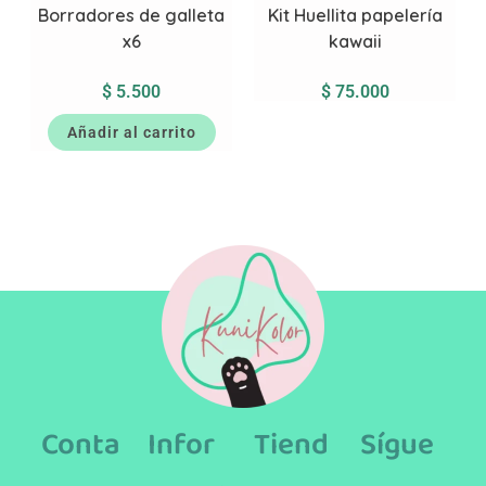
Borradores de galleta
Kit Huellita papelería
x6
kawaii
$
5.500
$
75.000
Añadir al carrito
Conta
Infor
Tiend
Sígue