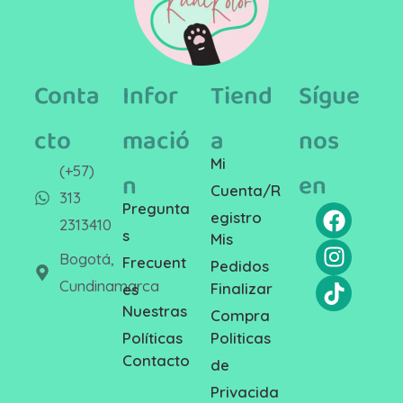
Conta
Infor
Tiend
Sígue
cto
mació
a
nos
Mi
(+57)
n
en
Cuenta/R
313
Pregunta
egistro
2313410
s
Mis
Bogotá,
Frecuent
Pedidos
Cundinamarca
Finalizar
es
Nuestras
Compra
Politicas
Políticas
Contacto
de
Privacida