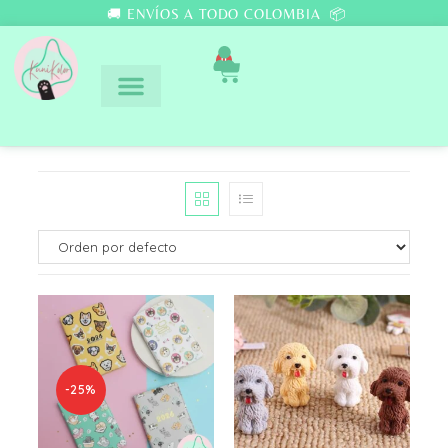
🚚 ENVÍOS A TODO COLOMBIA 📦
0
-25%