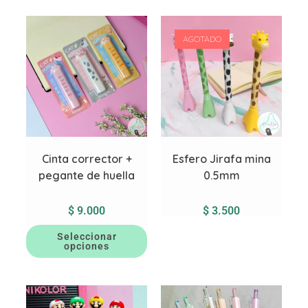
AGOTADO
Cinta corrector +
Esfero Jirafa mina
pegante de huella
0.5mm
$
9.000
$
3.500
Seleccionar
opciones