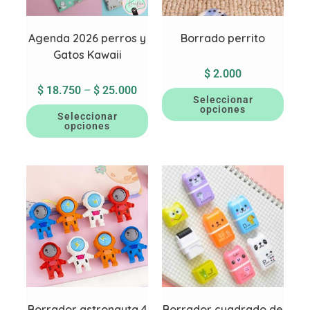
Agenda 2026 perros y
Borrado perrito
Gatos Kawaii
$
2.000
$
18.750
–
$
25.000
Seleccionar
opciones
Seleccionar
opciones
Borrador astronauta 4
Borrador cuadrado de