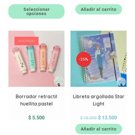
Seleccionar
Añadir al carrito
opciones
AGOTADO
-25%
Borrador retractil
Libreta argollada Star
huellita pastel
Light
$
5.500
$
13.500
$
18.000
Añadir al carrito