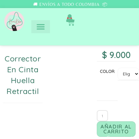
🚚 ENVÍOS A TODO COLOMBIA 📦
0
$
9.000
Corrector
En Cinta
COLOR
Huella
Retractil
AÑADIR AL
CARRITO
Comunicate