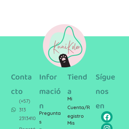
Conta
Infor
Tiend
Sígue
cto
mació
a
nos
Mi
(+57)
n
en
Cuenta/R
313
Pregunta
egistro
2313410
s
Mis