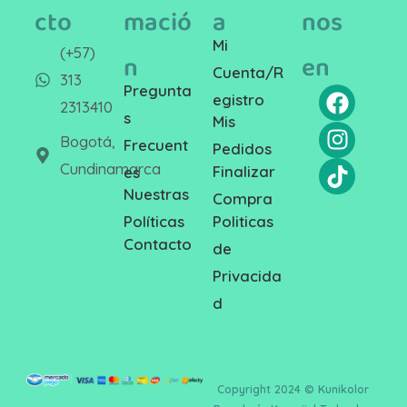
cto
mació
a
nos
Mi
(+57)
n
en
Cuenta/R
313
Pregunta
egistro
2313410
s
Mis
Bogotá,
Frecuent
Pedidos
Cundinamarca
Finalizar
es
Nuestras
Compra
Politicas
Políticas
Contacto
de
Privacida
d
Copyright 2024 © Kunikolor