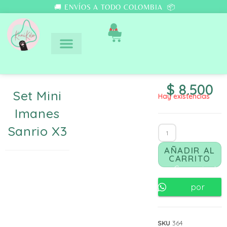
🚚 ENVÍOS A TODO COLOMBIA 📦
0
$
8.500
Set Mini
Hay existencias
Imanes
Sanrio X3
AÑADIR AL
CARRITO
Comunicate
por
Whatsapp
SKU
364