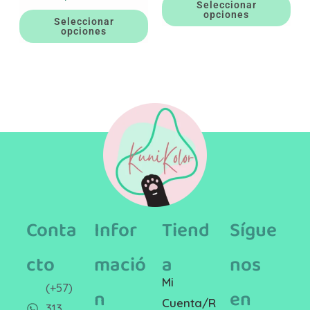
Seleccionar
opciones
Seleccionar
opciones
Conta
Infor
Tiend
Sígue
cto
mació
a
nos
Mi
(+57)
n
en
Cuenta/R
313