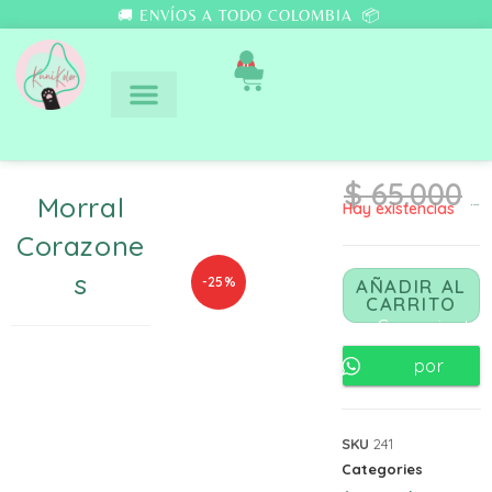
🚚 ENVÍOS A TODO COLOMBIA 📦
0
$
65.000
Morral
Hay existencias
$
48.750
Corazone
S
-25%
AÑADIR AL
CARRITO
Comunicate
por
Whatsapp
SKU
241
Categories