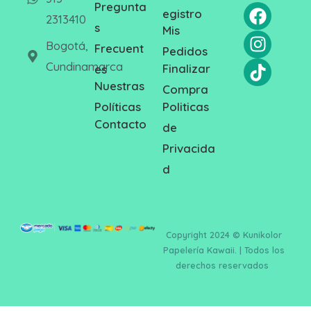
Pregunta
egistro
2313410
s
Mis
Bogotá,
Frecuent
Pedidos
Cundinamarca
Finalizar
es
Nuestras
Compra
Politicas
Políticas
Contacto
de
Privacida
d
Copyright 2024 © Kunikolor
Papelería Kawaii. | Todos los
derechos reservados