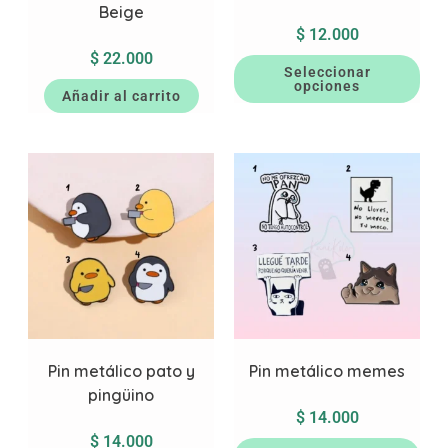
Beige
$
12.000
$
22.000
Seleccionar
opciones
Añadir al carrito
Pin metálico pato y
Pin metálico memes
pingüino
$
14.000
$
14.000