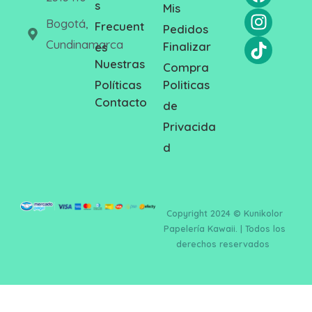
s
Mis
Bogotá,
Frecuent
Pedidos
Cundinamarca
Finalizar
es
Nuestras
Compra
Politicas
Políticas
Contacto
de
Privacida
d
Copyright 2024 © Kunikolor
Papelería Kawaii. | Todos los
derechos reservados