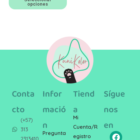
opciones
Conta
Infor
Tiend
Sígue
cto
mació
a
nos
Mi
(+57)
n
en
Cuenta/R
313
Pregunta
egistro
2313410