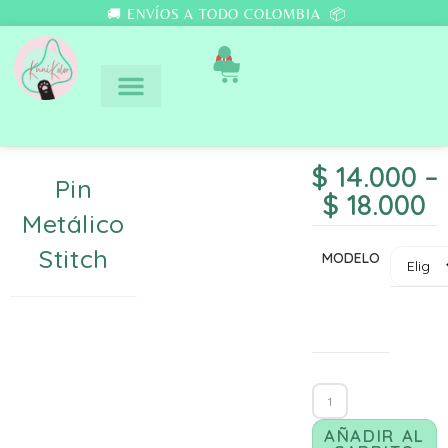
🚚 ENVÍOS A TODO COLOMBIA 📦
0
$
14.000
–
Pin
$
18.000
Metálico
Stitch
MODELO
AÑADIR AL