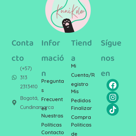
Conta
Infor
Tiend
Sígue
cto
mació
a
nos
Mi
(+57)
n
en
Cuenta/R
313
Pregunta
egistro
2313410
s
Mis
Bogotá,
Frecuent
Pedidos
Cundinamarca
Finalizar
es
Nuestras
Compra
Politicas
Políticas
Contacto
de