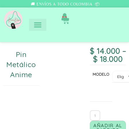
🚚 ENVÍOS A TODO COLOMBIA 📦
0
$
14.000
–
Pin
$
18.000
Metálico
Anime
MODELO
AÑADIR AL