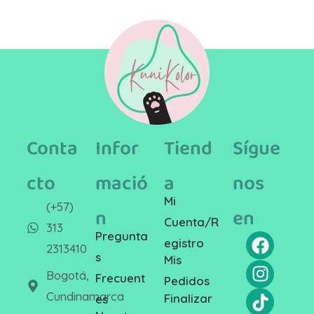
Conta
Infor
Tiend
Sígue
cto
mació
a
nos
Mi
(+57)
n
en
Cuenta/R
313
Pregunta
egistro
2313410
s
Mis
Bogotá,
Frecuent
Pedidos
Cundinamarca
Finalizar
es