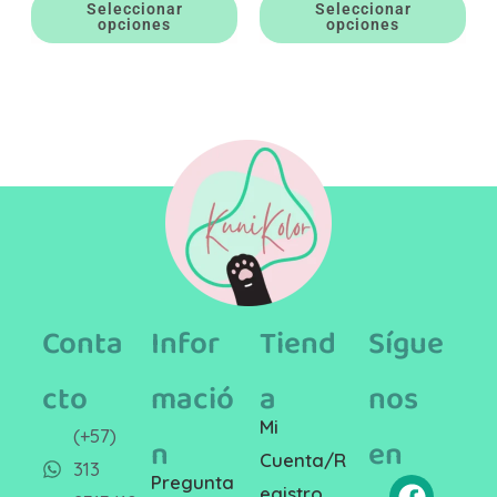
Seleccionar
Seleccionar
opciones
opciones
Conta
Infor
Tiend
Sígue
cto
mació
a
nos
Mi
(+57)
n
en
Cuenta/R
313
Pregunta
egistro