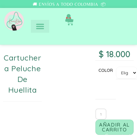
🚚 ENVÍOS A TODO COLOMBIA 📦
0
$
18.000
Cartucher
A Peluche
COLOR
De
Huellita
AÑADIR AL
CARRITO
Comunicate