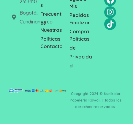
2313410
s
Mis
Bogotá,
Frecuent
Pedidos
Cundinamarca
Finalizar
es
Nuestras
Compra
Politicas
Políticas
Contacto
de
Privacida
d
Copyright 2024 © Kunikolor
Papelería Kawaii. | Todos los
derechos reservados