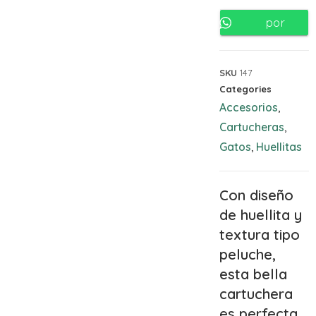
por
Whatsapp
SKU
147
Categories
Accesorios
,
Cartucheras
,
Gatos
Huellitas
,
Con diseño
de huellita y
textura tipo
peluche,
esta bella
cartuchera
es perfecta