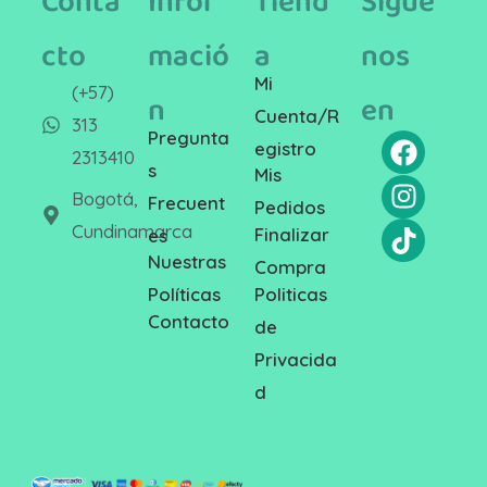
Conta
Infor
Tiend
Sígue
cto
mació
a
nos
Mi
(+57)
n
en
Cuenta/R
313
Pregunta
egistro
2313410
s
Mis
Bogotá,
Frecuent
Pedidos
Cundinamarca
Finalizar
es
Nuestras
Compra
Politicas
Políticas
Contacto
de
Privacida
d