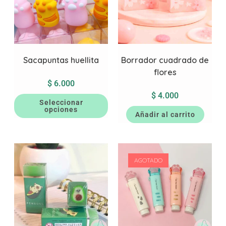
Sacapuntas huellita
Borrador cuadrado de
flores
$
6.000
$
4.000
Seleccionar
opciones
Añadir al carrito
AGOTADO