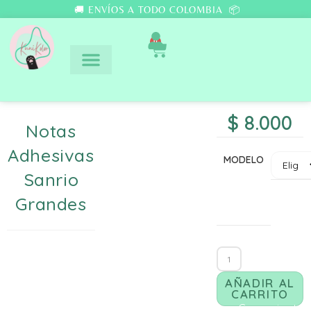
🚚 ENVÍOS A TODO COLOMBIA 📦
0
$
8.000
Notas
Adhesivas
MODELO
Sanrio
Grandes
AÑADIR AL
CARRITO
Comunicate