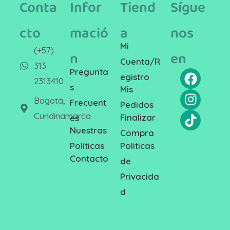
Conta
Infor
Tiend
Sígue
cto
mació
a
nos
Mi
(+57)
n
en
Cuenta/R
313
Pregunta
egistro
2313410
s
Mis
Bogotá,
Frecuent
Pedidos
Cundinamarca
Finalizar
es
Nuestras
Compra
Politicas
Políticas
Contacto
de
Privacida
d