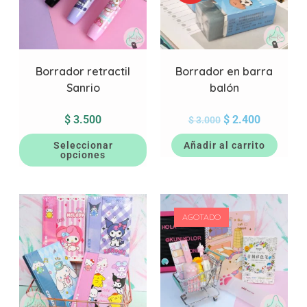
Borrador retractil
Borrador en barra
Sanrio
balón
$
3.500
$
2.400
$
3.000
Seleccionar
Añadir al carrito
opciones
AGOTADO