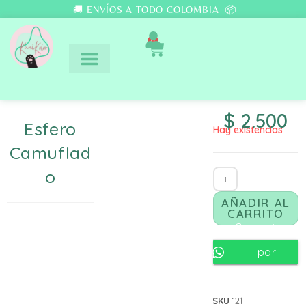
🚚 ENVÍOS A TODO COLOMBIA 📦
0
$
2.500
Esfero
Hay existencias
Camuflad
O
AÑADIR AL
CARRITO
Comunicate
por
Whatsapp
SKU
121