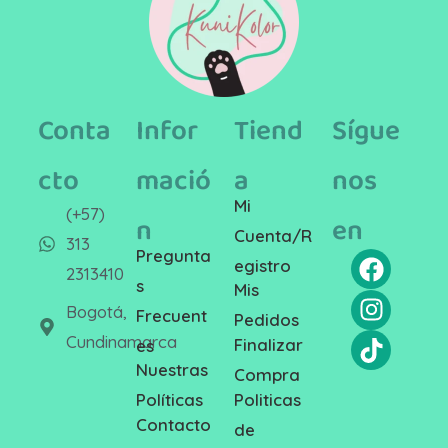
Conta
Infor
Tiend
Sígue
cto
mació
a
nos
Mi
(+57)
n
en
Cuenta/R
313
Pregunta
egistro
2313410
s
Mis
Bogotá,
Frecuent
Pedidos
Cundinamarca
Finalizar
es
Nuestras
Compra
Politicas
Políticas
Contacto
de