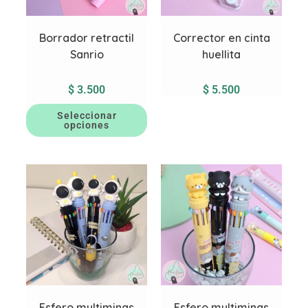
Borrador retractil
Corrector en cinta
Sanrio
huellita
$
3.500
$
5.500
Seleccionar
opciones
Esfero multiminas
Esfero multiminas