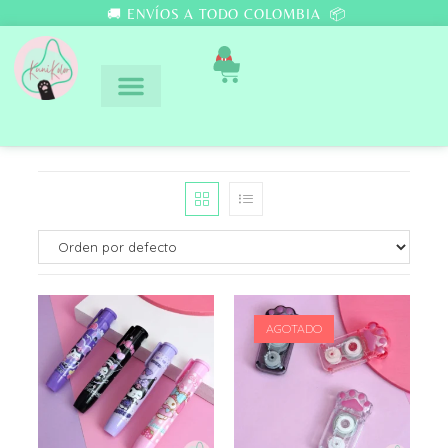
🚚 ENVÍOS A TODO COLOMBIA 📦
0
AGOTADO