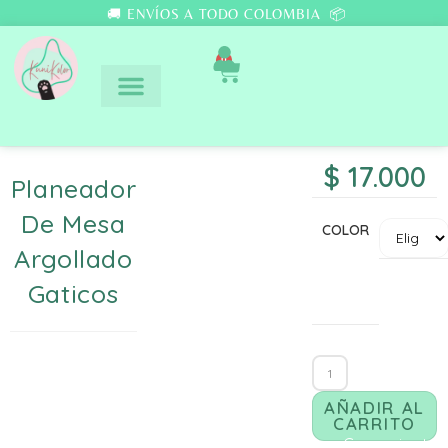
🚚 ENVÍOS A TODO COLOMBIA 📦
0
$
17.000
Planeador
De Mesa
COLOR
Argollado
Gaticos
AÑADIR AL
CARRITO
Comunicate