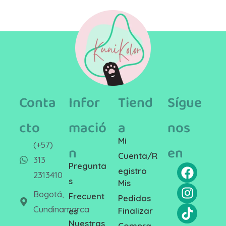
Conta
Infor
Tiend
Sígue
cto
mació
a
nos
Mi
(+57)
n
en
Cuenta/R
313
Pregunta
egistro
2313410
s
Mis
Bogotá,
Frecuent
Pedidos
Cundinamarca
Finalizar
es
Nuestras
Compra