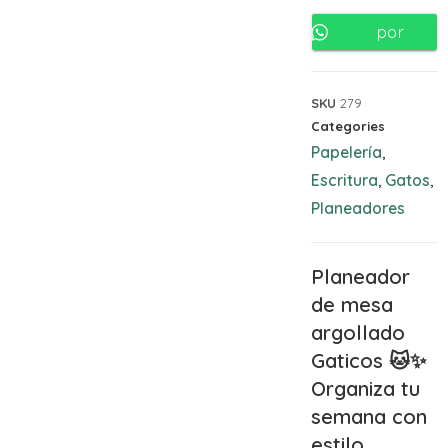
por
Whatsapp
SKU
279
Categories
Papelería
,
Escritura
Gatos
,
,
Planeadores
Planeador
de mesa
argollado
Gaticos
🐱✨
Organiza tu
semana con
estilo