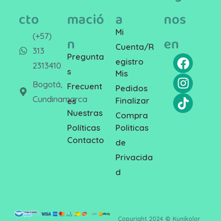
cto
mació
a
nos
Mi
(+57)
n
en
Cuenta/R
313
Pregunta
egistro
2313410
s
Mis
Bogotá,
Frecuent
Pedidos
Cundinamarca
Finalizar
es
Nuestras
Compra
Politicas
Políticas
Contacto
de
Privacida
d
Copyright 2024 © Kunikolor