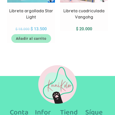
Libreta argollada Star
Libreta cuadriculada
Light
Vangohg
$
13.500
$
20.000
$
18.000
Añadir al carrito
Conta
Infor
Tiend
Sígue