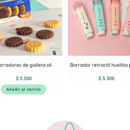
orradores de galleta x6
Borrador retractil huellita 
$
5.500
$
5.500
Añadir al carrito