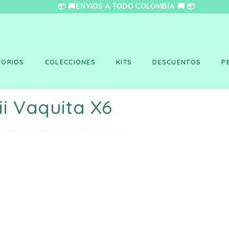
❤️ 📦 🚚ENVÍOS A TO
SORIOS
COLECCIONES
KITS
DESCUENTOS
P
i Vaquita X6