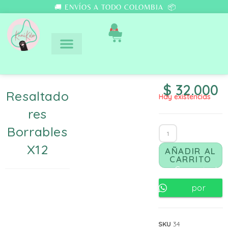
🚚 ENVÍOS A TODO COLOMBIA 📦
0
$
32.000
Resaltado
Hay existencias
Res
Borrables
X12
AÑADIR AL
CARRITO
Comunicate
por
Whatsapp
SKU
34