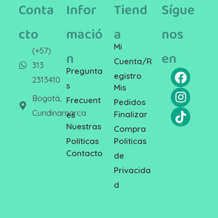
Conta
Infor
Tiend
Sígue
cto
mació
a
nos
Mi
(+57)
n
en
Cuenta/R
313
Pregunta
egistro
2313410
s
Mis
Bogotá,
Frecuent
Pedidos
Cundinamarca
Finalizar
es
Nuestras
Compra
Politicas
Políticas
Contacto
de
Privacida
d